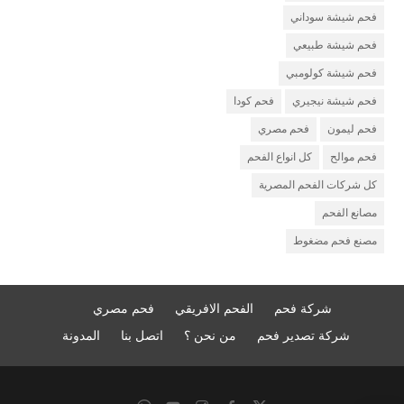
فحم شيشة سوداني
فحم شيشة طبيعي
فحم شيشة كولومبي
فحم شيشة نيجيري
فحم كودا
فحم ليمون
فحم مصري
فحم موالح
كل انواع الفحم
كل شركات الفحم المصرية
مصانع الفحم
مصنع فحم مضغوط
شركة فحم
الفحم الافريقي
فحم مصري
شركة تصدير فحم
من نحن ؟
اتصل بنا
المدونة