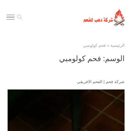
الرئيسية
»
فحم كولومبي
الوسم:
فحم كولومبي
شركة فحم
|
الفحم الافريقي