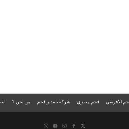
حم الافريقي
فحم مصري
شركة تصدير فحم
من نحن ؟
اتص