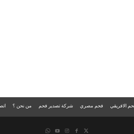
حم الافريقي
فحم مصري
شركة تصدير فحم
من نحن ؟
اتص