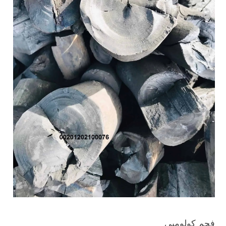
فحم كولومبي